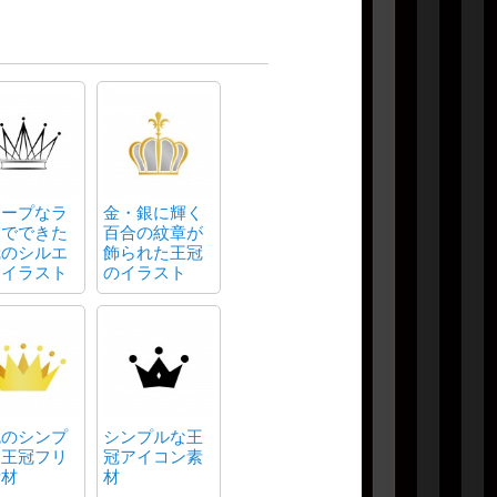
ャープなラ
金・銀に輝く
ンでできた
百合の紋章が
冠のシルエ
飾られた王冠
トイラスト
のイラスト
色のシンプ
シンプルな王
な王冠フリ
冠アイコン素
素材
材