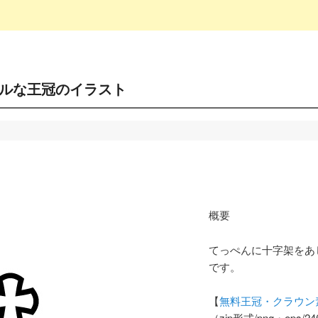
ルな王冠のイラスト
概要
てっぺんに十字架をあ
です。
【
無料王冠・クラウン
（zip形式/png・eps/2