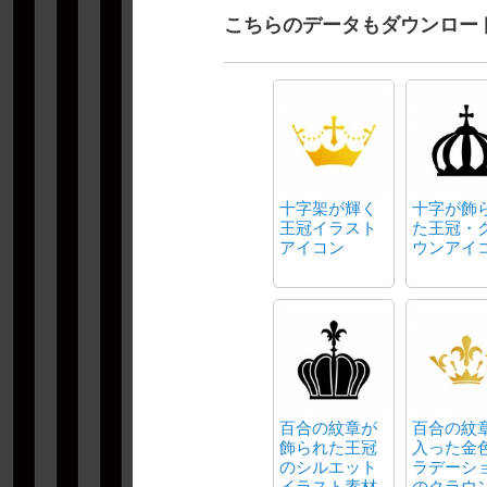
こちらのデータもダウンロー
十字架が輝く
十字が飾
王冠イラスト
た王冠・
アイコン
ウンアイ
百合の紋章が
百合の紋
飾られた王冠
入った金
のシルエット
ラデーシ
イラスト素材
のクラウ