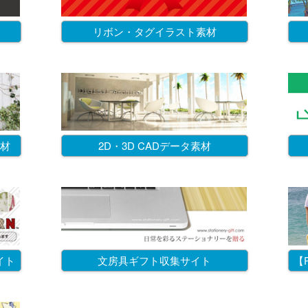
リボン・タグイラスト素材
材
2D・3D CADデータ素材
イト
文房具ギフト収集サイト
【