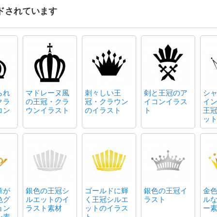
ドされています
られ
マドレーヌ風
刺々しい王
剣と王冠のア
シ
クラ
の王冠・クラ
冠・クラウン
イコンイラス
イ
コン
ウンイラスト
のイラスト
ト
王
ッ
章が
銀色の王冠シ
ゴールドに輝
銀色の王冠イ
金
色グ
ルエットのイ
く王冠シルエ
ラスト
ル
ョン
ラスト素材
ットのイラス
ー
ン素
ト