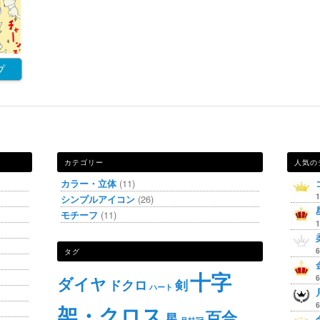
プ
カテゴリー
人気の
カラー・立体
(11)
シンプルアイコン
(26)
モチーフ
(11)
タグ
十字
ダイヤ
ドクロ
剣
ハート
架・クロス
百合
星