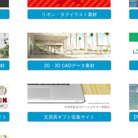
リボン・タグイラスト素材
材
2D・3D CADデータ素材
イト
文房具ギフト収集サイト
【