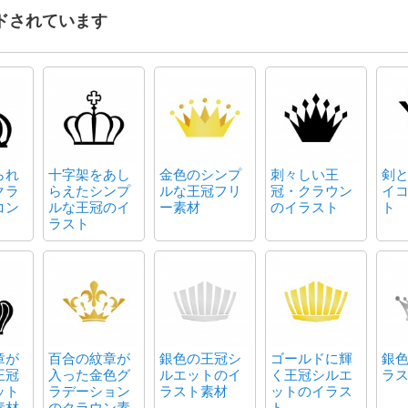
ドされています
られ
十字架をあし
金色のシンプ
刺々しい王
剣
クラ
らえたシンプ
ルな王冠フリ
冠・クラウン
イ
コン
ルな王冠のイ
ー素材
のイラスト
ト
ラスト
章が
百合の紋章が
銀色の王冠シ
ゴールドに輝
銀
王冠
入った金色グ
ルエットのイ
く王冠シルエ
ラ
ット
ラデーション
ラスト素材
ットのイラス
素材
のクラウン素
ト